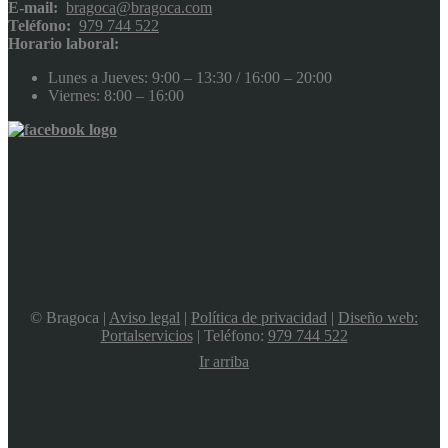
E-mail:
bragoca@bragoca.com
Teléfono:
979 744 522
Horario laboral:
Lunes a Jueves: 9:00 – 13:30 / 16:00 – 20:00
Viernes: 8:00 – 16:00
© Bragoca |
Aviso legal
|
Política de privacidad
|
Diseño web:
Portalservicios
| Teléfono:
979 744 522
Ir arriba