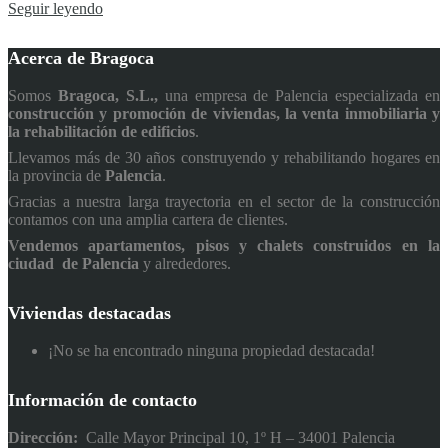
Seguir leyendo
Acerca de Bragoca
Somos
Bragoca, S.L.,
una empresa de Palencia especializada en
construcción y promoción de viviendas, la venta inmobiliaria y
la rehabilitación de edificios
.
Llevamos más de 30 años construyendo y rehabilitando hogares en
la provincia de
Palencia
.
Gracias a nuestra larga trayectoria en el sector de la construcción
contamos con una amplia cartera de clientes.
Vendemos apartamentos, pisos y chalets construidos en la
ciudad de Palencia
y alrededores.
Viviendas destacadas
¡No se ha encontrado ninguna propiedad destacada!
Información de contacto
Dirección:
Calle Mayor Principal 10, 1º H – 34001 Palencia